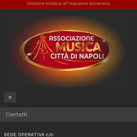
Salta
Direttore Artistico M° Salvatore Sorrentino
al
contenuto
Associazione
Menu
Musica
Contatti
Città
di
SEDE OPERATIVA c/o