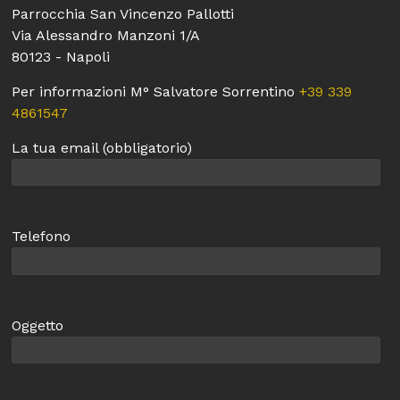
Napoli
Parrocchia San Vincenzo Pallotti
Via Alessandro Manzoni 1/A
Musica
80123 - Napoli
e
Solidarietà
Per informazioni M° Salvatore Sorrentino
+39 339
4861547
La tua email (obbligatorio)
Telefono
Oggetto