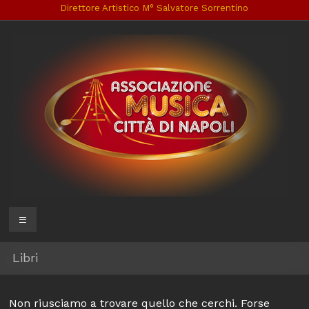
Salta
Direttore Artistico M° Salvatore Sorrentino
al
contenuto
Associazione
Menu
Musica
Libri
Città
di
Non riusciamo a trovare quello che cerchi. Forse