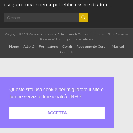
Napoli
eseguire una ricerca potrebbe essere di aiuto.
Musica
e
Solidarietà
Copyright © 2026
Associazione Musica Città di Napoli
. Tutti i diritti riservati. Tema
Spacious
di ThemeGrill. Sviluppato da:
WordPress
.
Home
Attività
Formazione
Corali
Regolamento Corali
Musical
Contatti
Questo sito usa cookie per migliorare il sito e
fornire servizi e funzionalità.
INFO
ACCETTA